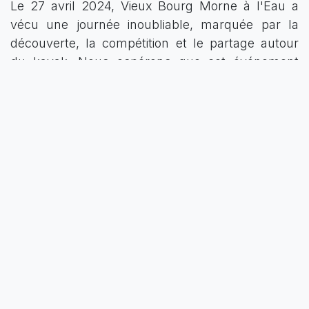
Le 27 avril 2024, Vieux Bourg Morne à l'Eau a
vécu une journée inoubliable, marquée par la
découverte, la compétition et le partage autour
du kayak. Nous espérons que cet événement
inaugural sera le premier d'une longue série et
qu'il inspirera de nombreux passionnés à
rejoindre notre belle communauté.
Merci à tous et à très bientôt sur l'eau !
in
Actualités