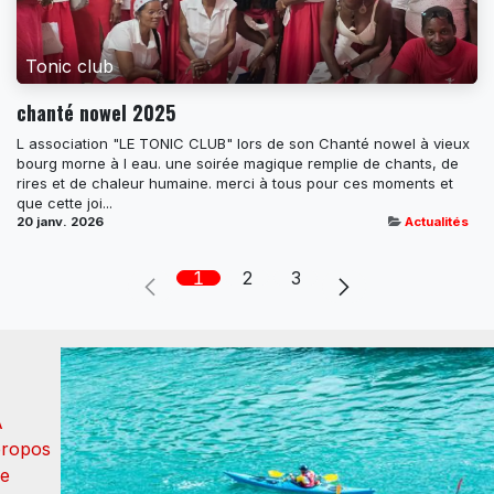
Tonic club
chanté nowel 2025
L association "LE TONIC CLUB" lors de son Chanté nowel à vieux
bourg morne à l eau. une soirée magique remplie de chants, de
rires et de chaleur humaine. merci à tous pour ces moments et
que cette joi...
20 janv. 2026
Actualités
1
2
3
À
propos
e